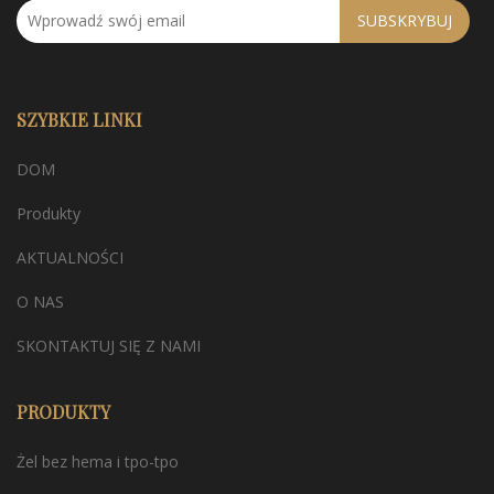
SUBSKRYBUJ
SZYBKIE LINKI
DOM
Produkty
AKTUALNOŚCI
O NAS
SKONTAKTUJ SIĘ Z NAMI
PRODUKTY
Żel bez hema i tpo-tpo