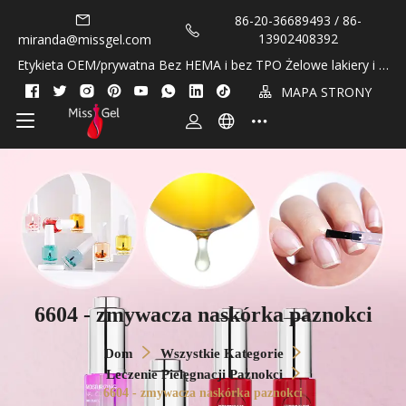
86-20-36689493 / 86-
13902408392
miranda@missgel.com
Etykieta OEM/prywatna Bez HEMA i bez TPO Żelowe lakiery i ol
ejki do skórek!
MAPA STRONY
6604 - zmywacza naskórka paznokci
Dom
Wszystkie Kategorie
Leczenie Pielęgnacji Paznokci
6604 - zmywacza naskórka paznokci