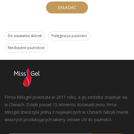
SKŁADAĆ
Do usuwania skórek
Pielęgnacja paznokci
Niezbędne paznokcie
Firma Missgel powstała w 2011 roku, a jej siedziba znajduje się
w Chinach. Dzięki ponad 15-letniemu doświadczeniu firma
Missgel stworzyła jedną z największych w Chinach fabryk marek
własnych produkujących lakiery żelowe UV do paznokci.