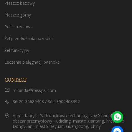
Płaszcz bazowy
Płaszcz górny
Poliska żelowa
Żel przedłużenia paznokci
Żel funkcyjny
Leczenie pielęgnacji paznokci
CONTACT
miranda@missgel.com
86-20-36689493 / 86-13902408392
Adres fabryki: Park naukowo-technologiczny Xinhuafeng,
obszar przemysłowy Hudieling, miasto Xiantang, hrabstwo
Dongyuan, miasto Heyuan, Guangdong, Chiny