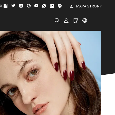
órek!
MAPA STRONY