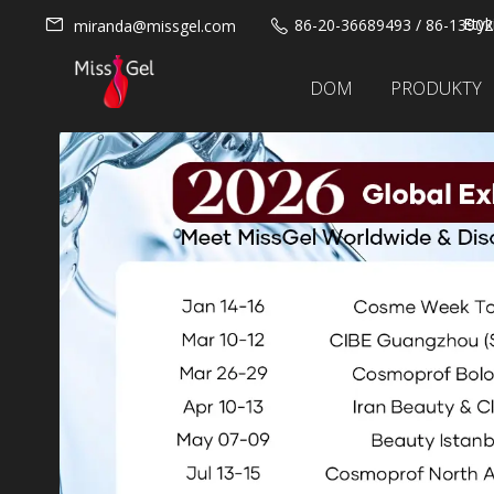
Etyk
86-20-36689493 / 86-1390
miranda@missgel.com
DOM
PRODUKTY