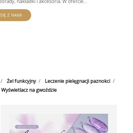
porady, nakładki i akcesoria. W ofercie
ż pielęgnację paznokci (oliwki,
ywacze) oraz nowości pielęgnacyjne:
SIĘ Z NAMI
ła oraz maseczki do rąk. Nasz obiekt o
000 m2 i zatrudniający ponad 700
odukuje 3000 ton produktów masowych i
telek rocznie. Dostarczając ponad 70 000
któw do paznokci i naszą linię
gieny osobistej ponad 3000 klientów na
konsekwentnie zapewniamy jakość,
ugi. Witamy nowych partnerów marki i
Żel funkcyjny
Leczenie pielęgnacji paznokci
Wyświetlacz na gwoździe