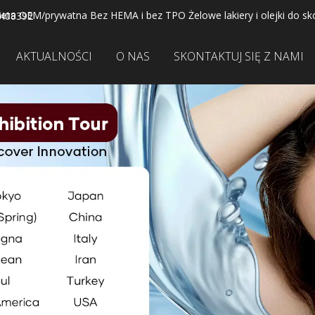
ieta OEM/prywatna Bez HEMA i bez TPO Żelowe lakiery i olejki do sk
2408392
AKTUALNOŚCI
O NAS
SKONTAKTUJ SIĘ Z NAMI