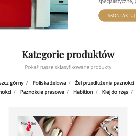
specjalistyczne, 
posiadamy równie
wzmacniacze, zm
SKONTAKTUJ 
kremy do rąk/cia
powierzchni 20 
pracowników pr
100 milionów bu
Kategorie produktów
hurtowych produ
produktów do hi
całym świecie, 
Pokaż nasze sklasyfikowane produkty
innowacje i usł
dystrybutorów.
szcz górny
Poliska żelowa
Żel przedłużenia paznokci
nokci
Paznokcie prasowe
Habition
Klej do rzęs