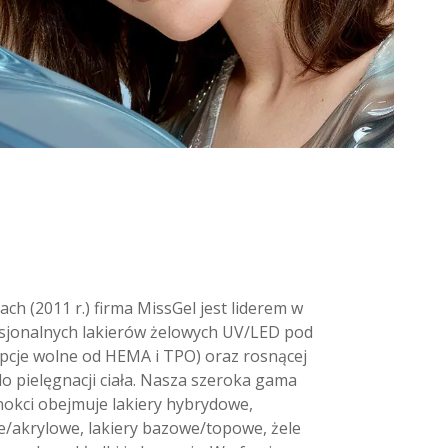
ch (2011 r.) firma MissGel jest liderem w
sjonalnych lakierów żelowych UV/LED pod
pcje wolne od HEMA i TPO) oraz rosnącej
do pielęgnacji ciała. Nasza szeroka gama
nokci obejmuje lakiery hybrydowe,
e/akrylowe, lakiery bazowe/topowe, żele