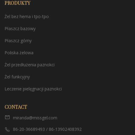
PRODUKTY
Żel bez hema i tpo-tpo
Płaszcz bazowy
Płaszcz górny
Poliska żelowa
Żel przedłużenia paznokci
Żel funkcyjny
Leczenie pielęgnacji paznokci
CONTACT
miranda@missgel.com
86-20-36689493 / 86-13902408392