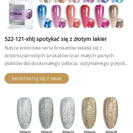
522-121-xhlj spotykać się z złotym lakier
Nasza kolorowa seria brokatów składa się z
drobnoziarnistych brokatów oraz małych jasnych
płatków dla doskonałego odbicia, optymalnego połysku
i szerokiej gamy wszechstronnych kolorów. Może być
używane samodzielnie lub do Ombre. Ten niezbędny
SKONTAKTUJ SIĘ Z NAMI
produkt jest niezwykle wszechstronny i przydatny.
Zawiera więcej brokatu o nieco wyższej lepkości.
Upewnij się, że nawet rozkład płatków podczas
stosowania i utwardzanie może spowodować niewielką
nierównomierność na powierzchni. Zalecamy użycie
grubszej powłoki wierzchniej lub wyższej lepkości, aby
go wygładzić.