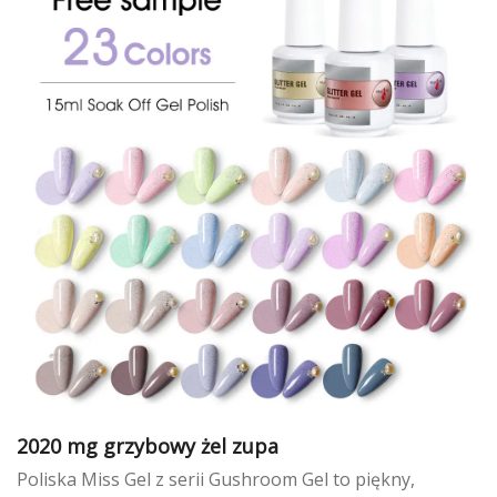
intensywne, olśniewające wykończenie. Aby uzyskać
większy współczynnik odbicia, wybierz serię 522-121D-
MTX. Aby uzyskać wyraźniejszą bazę, wybierz serię 522-
121-SSJ.
2020 mg grzybowy żel zupa
Poliska Miss Gel z serii Gushroom Gel to piękny,