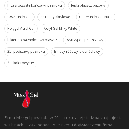
Przezroczyste końcówki paznokci
lepki płaszcz bazowy
GWAL Poly Gel
Pistolety akrylowe
Glitter Poly Gel Nails
Polygel Acryl Gel
Acryl Gel Milky White
lakier do paznokciowy płaszcz
Wytrzyj żel płaszczowy
Żel podstawy paznokci
lśniący różowy lakier żelowy
Żel kolorowy UV
Firma Missgel powstała w 2011 roku, a jej siedziba znajduje się
w Chinach. Dzięki ponad 15-letniemu doświadczeniu firma