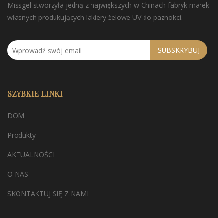
Missgel stworzyła jedną z największych w Chinach fabryk marek
własnych produkujących lakiery żelowe UV do paznokci.
SUBSKRYBUJ
SZYBKIE LINKI
DOM
Produkty
AKTUALNOŚCI
O NAS
SKONTAKTUJ SIĘ Z NAMI