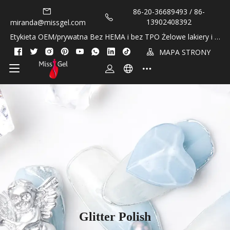
86-20-36689493 / 86-
13902408392
miranda@missgel.com
Etykieta OEM/prywatna Bez HEMA i bez TPO Żelowe lakiery i ol
ejki do skórek!
MAPA STRONY
Glitter Polish