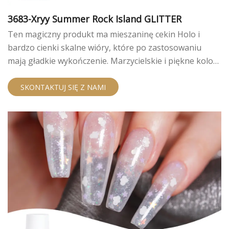
3683-Xryy Summer Rock Island GLITTER
Ten magiczny produkt ma mieszaninę cekin Holo i
bardzo cienki skalne wióry, które po zastosowaniu
mają gładkie wykończenie. Marzycielskie i piękne kolory
są wyjątkowe, gdy są stosowane samodzielnie lub jako
paznokcie.
SKONTAKTUJ SIĘ Z NAMI