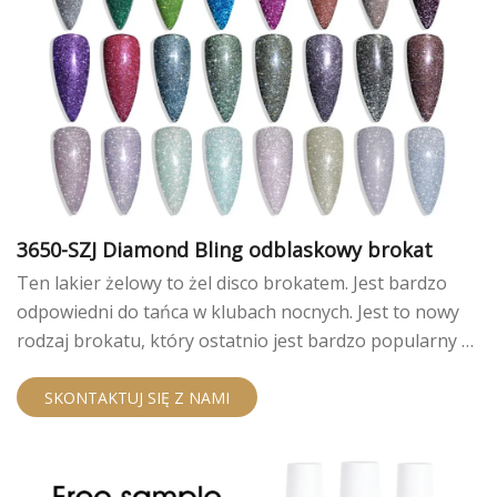
3650-SZJ Diamond Bling odblaskowy brokat
Ten lakier żelowy to żel disco brokatem. Jest bardzo
odpowiedni do tańca w klubach nocnych. Jest to nowy
rodzaj brokatu, który ostatnio jest bardzo popularny w
Internecie. Ten odblaskowy brokatowy lakier żelowy
zawiera wyraźne zmiażdżone efekty diamentów w
SKONTAKTUJ SIĘ Z NAMI
świetle. Średnia lepkość pozwala na płynną, łatwą
aplikację. Doskonałe samopoziomowanie dystrybuuje
równomiernie bez tekstury. Żywe odcienie tworzą