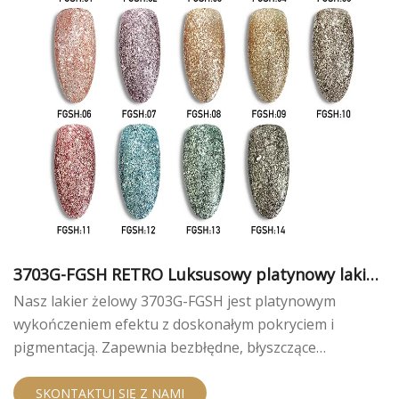
3703G-FGSH RETRO Luksusowy platynowy lakier
żelowy
Nasz lakier żelowy 3703G-FGSH jest platynowym
wykończeniem efektu z doskonałym pokryciem i
pigmentacją. Zapewnia bezbłędne, błyszczące
wykończenie, aby przetrwać manicure bez
odpryskiwania lub obierania.
SKONTAKTUJ SIĘ Z NAMI