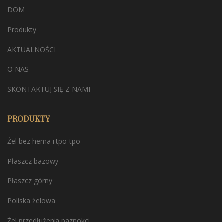
DOM
Produkty
AKTUALNOŚCI
O NAS
SKONTAKTUJ SIĘ Z NAMI
PRODUKTY
Żel bez hema i tpo-tpo
Płaszcz bazowy
Płaszcz górny
Poliska żelowa
Żel przedłużenia paznokci