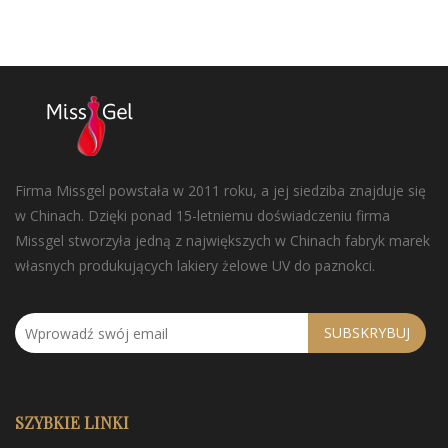
Firma Missgel powstała w 2011 roku, a jej siedziba znajduje się
w Chinach. Dzięki ponad 15-letniemu doświadczeniu firma
Missgel stworzyła jedną z największych w Chinach fabryk marek
własnych produkujących lakiery żelowe UV do paznokci.
SUBSKRYBUJ
SZYBKIE LINKI