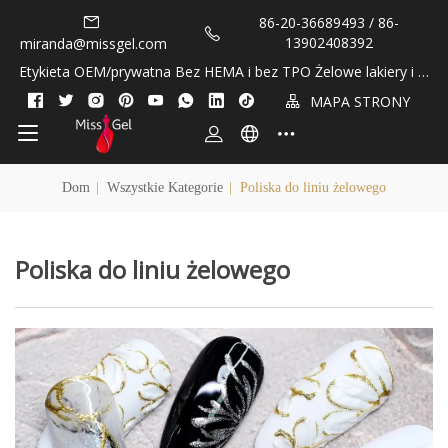
86-20-36689493 / 86-
13902408392
miranda@missgel.com
Etykieta OEM/prywatna Bez HEMA i bez TPO Żelowe lakiery i ol
ejki do skórek!
MAPA STRONY
Dom
|
Wszystkie Kategorie
|
Poliska do liniu żelowego
Poliska do liniu żelowego