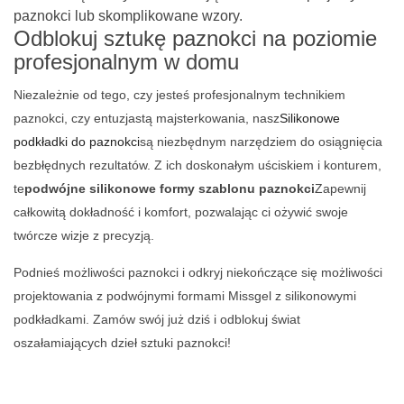
paznokci lub skomplikowane wzory.
Odblokuj sztukę paznokci na poziomie
profesjonalnym w domu
Niezależnie od tego, czy jesteś profesjonalnym technikiem
paznokci, czy entuzjastą majsterkowania, nasz
Silikonowe
podkładki do paznokci
są niezbędnym narzędziem do osiągnięcia
bezbłędnych rezultatów. Z ich doskonałym uściskiem i konturem,
te
podwójne silikonowe formy szablonu paznokci
Zapewnij
całkowitą dokładność i komfort, pozwalając ci ożywić swoje
twórcze wizje z precyzją.
Podnieś możliwości paznokci i odkryj niekończące się możliwości
projektowania z podwójnymi formami Missgel z silikonowymi
podkładkami. Zamów swój już dziś i odblokuj świat
oszałamiających dzieł sztuki paznokci!