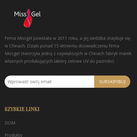
Firma Missgel powstała w 2011 roku, a jej siedziba znajduje się
w Chinach. Dzięki ponad 15-letniemu doświadczeniu firma
Missgel stworzyła jedną z największych w Chinach fabryk marek
własnych produkujących lakiery żelowe UV do paznokci.
SUBSKRYBUJ
SZYBKIE LINKI
DOM
Produkty