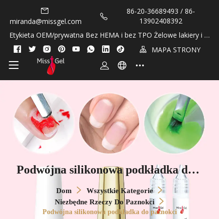
86-20-36689493 / 86-
13902408392
miranda@missgel.com
Etykieta OEM/prywatna Bez HEMA i bez TPO Żelowe lakiery i ol
ejki do skórek!
MAPA STRONY
Podwójna silikonowa podkładka do p
aznokci
Dom
Wszystkie Kategorie
Niezbędne Rzeczy Do Paznokci
Podwójna silikonowa podkładka do paznokci