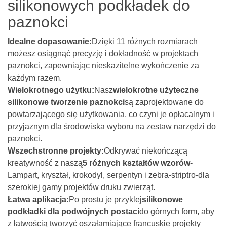
silikonowych podkładek do
paznokci
Idealne dopasowanie:
Dzięki 11 różnych rozmiarach
możesz osiągnąć precyzję i dokładność w projektach
paznokci, zapewniając nieskazitelne wykończenie za
każdym razem.
Wielokrotnego użytku:
Nasz
wielokrotne użyteczne
silikonowe tworzenie paznokci
są zaprojektowane do
powtarzającego się użytkowania, co czyni je opłacalnym i
przyjaznym dla środowiska wyboru na zestaw narzędzi do
paznokci.
Wszechstronne projekty:
Odkrywać niekończącą
kreatywność z naszą
5 różnych kształtów wzorów
-
Lampart, kryształ, krokodyl, serpentyn i zebra-striptro-dla
szerokiej gamy projektów druku zwierząt.
Łatwa aplikacja:
Po prostu je przyklej
silikonowe
podkładki dla podwójnych postaci
do górnych form, aby
z łatwością tworzyć oszałamiające francuskie projekty